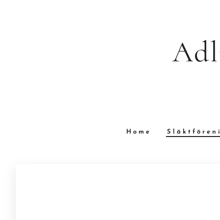
Adl
Home
Släktfören