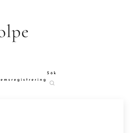
olpe
Sök
emsregistrering