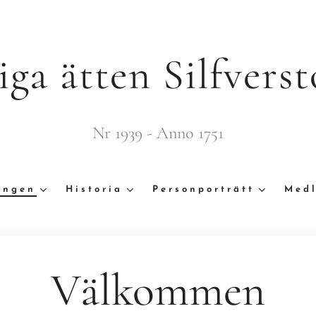
iga ätten Silfverst
Nr 1939 - Anno 1751
ingen
Historia
Personporträtt
Medl
Välkommen