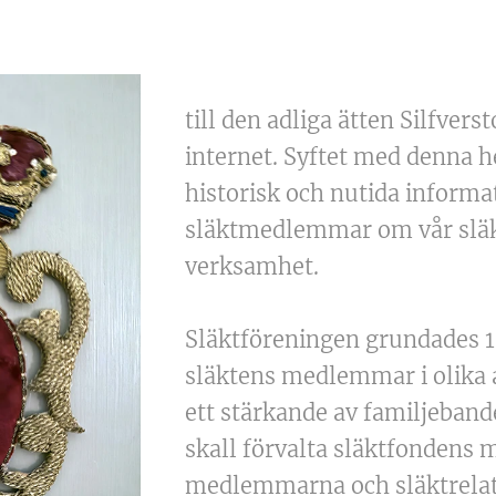
till den adliga ätten Silfver
internet. Syftet med denna h
historisk och nutida informat
släktmedlemmar om vår släk
verksamhet.
Släktföreningen grundades 19
släktens medlemmar i olika 
ett stärkande av familjeband
skall förvalta släktfondens m
medlemmarna och släktrelate