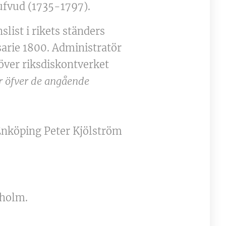
ufvud (1735-1797).
list i rikets ständers
arie 1800. Administratör
över riksdiskontverket
r öfver de angående
 Enköping Peter Kjölström
ckholm.