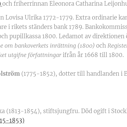
)
och friherrinnan Eleonora Catharina Leijonh
 Lovisa Ulrika 1772-1779. Extra ordinarie kans
are i rikets ständers bank 1789. Bankokommiss
ch pupillkassa 1800. Ledamot av direktionen 
se om bankoverkets inrättning (1800)
och
Registe
t utgifne författningar
ifrån år 1668 till 1800.
ölström
(1775-1852), dotter till handlanden i
ka (1813-1854), stiftsjungfru. Död ogift i Sto
15-1853)