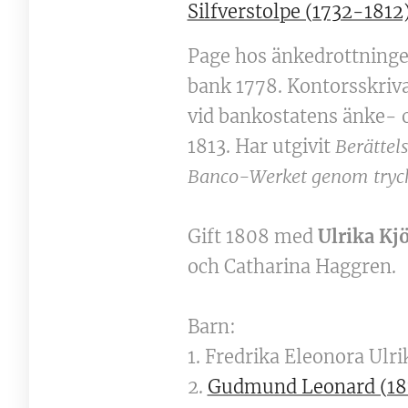
Silfverstolpe (1732-1812
Page hos änkedrottningen
bank 1778. Kontorsskriv
vid bankostatens änke- o
1813. Har utgivit
Berättel
Banco-Werket genom trycke
Gift 1808 med
Ulrika Kj
och Catharina Haggren.
Barn:
1. Fredrika Eleonora Ulri
2.
Gudmund Leonard (18