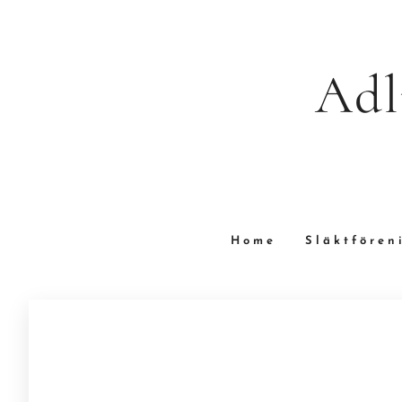
Adl
Home
Släktfören