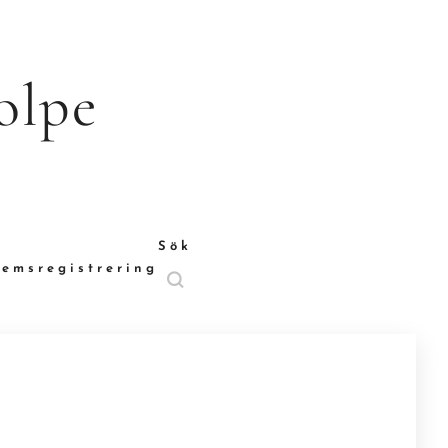
olpe
Sök
emsregistrering