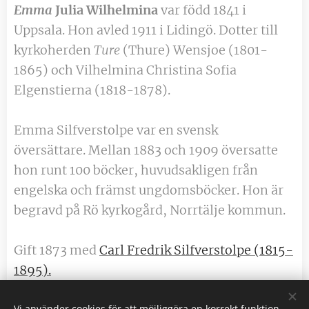
Emma
Julia Wilhelmina
var född 1841 i
Uppsala. Hon avled 1911 i Lidingö. Dotter till
kyrkoherden
Ture
(Thure) Wensjoe (1801-
1865) och Vilhelmina Christina Sofia
Elgenstierna (1818-1878).
Emma Silfverstolpe var en svensk
översättare. Mellan 1883 och 1909 översatte
hon runt 100 böcker, huvudsakligen från
engelska och främst ungdomsböcker. Hon är
begravd på Rö kyrkogård, Norrtälje kommun.
Gift 1873 med
Carl Fredrik Silfverstolpe (1815-
1895).
Vi använder cookies för att möjliggöra en korrekt funktion