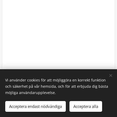
Vi använder cookies för att möjliggöra en korrekt funktion
och säkerhet på vår hemsida, och för att erbjuda dig bästa
möjliga användarupplevelse.
© 2026 - Silfverstolpe Släktförening - Alla rättigheter
reserverade.
Acceptera endast nödvändiga
Acceptera alla
www.silfverstolpe.org
Cookies