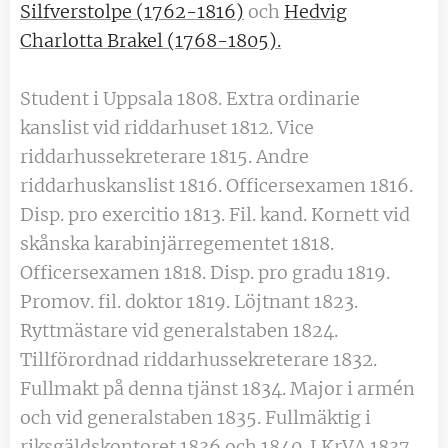
Silfverstolpe (1762-1816)
och
Hedvig
Charlotta Brakel (1768-1805).
Student i Uppsala 1808. Extra ordinarie
kanslist vid riddarhuset 1812. Vice
riddarhussekreterare 1815. Andre
riddarhuskanslist 1816. Officersexamen 1816.
Disp. pro exercitio 1813. Fil. kand. Kornett vid
skånska karabinjärregementet 1818.
Officersexamen 1818. Disp. pro gradu 1819.
Promov. fil. doktor 1819. Löjtnant 1823.
Ryttmästare vid generalstaben 1824.
Tillförordnad riddarhussekreterare 1832.
Fullmakt på denna tjänst 1834. Major i armén
och vid generalstaben 1835. Fullmäktig i
riksgäldskontoret 1836 och 1840. LKrVA 1837.