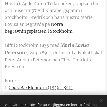
Hierta). Ägde Kurö i Teda socken, Uppsala län
och huset nr 37 vid Klarabergsgatan i
Stockholm. Fredrik och hans hustru Maria
Lovisa är begravda på
Norra
begravningsplatsen i Stockholm.
Maria
Lovisa
Gift i Stockholm 1835 med
Peterson
(1813-1891), dotter till advokatfiskal
Peter Anders Peterson och Ebba Charlotta
Engström.
Barn:
1.
C
harlotte
Eleonora (1836-1911)
Vi använder cookies för att möjliggöra en korrekt funktion