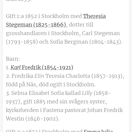
Gift 1:a 1852 i Stockholm med
Theresia
Stegeman
(1825-1866)
, dotter till
grosshandlaren i Stockholm, Carl Stegeman
(1793-1858) och Sofia Bergman (1804-1843).
Barn:
1.
Karl
Fredrik (1854-1921)
2. Fredrika
Elin
Teresia Charlotta (1857-1913),
född på Näs, död ogift i Stockholm.
3. Selma Elisabet Sofia kallad
Lilly (
1858-
1937), gift 1885 med sin svågers syster,
kyrkoherden i Fastena pastorat Johan Fredrik
Westin (1846-1902).
Gift 2:a 1873 i Stockholm med
Emma
Julia