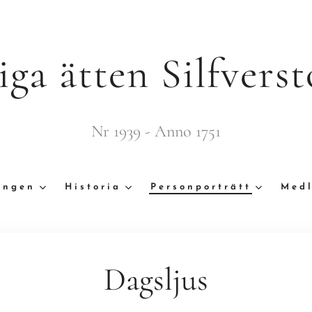
iga ätten Silfverst
Nr 1939 - Anno 1751
ingen
Historia
Personporträtt
Medl
Dagsljus