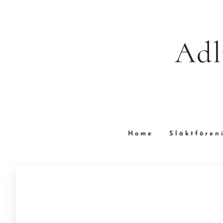
Adl
Home
Släktfören