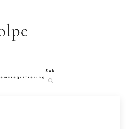
olpe
Sök
emsregistrering