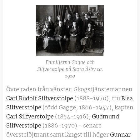
Familjerna Gagge och
Silfverstolpe på Stora Åsby ca.
1910
Övre raden från vänster: Skogstjänstemannen
Carl Rudolf Silfverstolpe
(1888-1970), fru
Elsa
Silfverstolpe
(född Gagge, 1866-1947), kapten
Carl Silfverstolpe
(1854-1916),
Gudmund
Silfverstolpe
(1886-1970) - senare
överstelöjtnant samt längst till höger
Gunnar