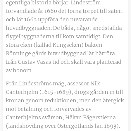
egentliga historia börjar. Lindeström
förvandlade år 1660 det forna torpet till säteri
och lät 1662 uppföra den nuvarande
huvudbyggnaden. De båda, något snedställda
flygelbyggnaderna tillkom samtidigt. Den
stora eken (kallad Kungseken) bakom
Rönninge gårds huvudbyggnad lär härröra
från Gustav Vasas tid och skall vara planterad
av honom.
Från Lindeströms måg, assessor Nils
Canterhjelm (1615-1689), drogs gården in till
kronan genom reduktionen, men den återgick
mot betalning och förvärvades av
Canterhjelms svärson, Håkan Fägerstierna
(landshövding över Östergötlands län 1693).