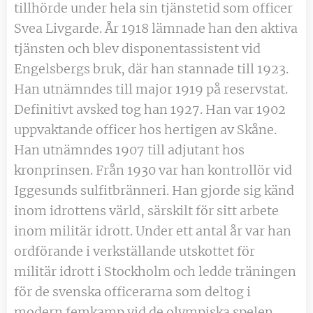
tillhörde under hela sin tjänstetid som officer
Svea Livgarde. År 1918 lämnade han den aktiva
tjänsten och blev disponentassistent vid
Engelsbergs bruk, där han stannade till 1923.
Han utnämndes till major 1919 på reservstat.
Definitivt avsked tog han 1927. Han var 1902
uppvaktande officer hos hertigen av Skåne.
Han utnämndes 1907 till adjutant hos
kronprinsen. Från 1930 var han kontrollör vid
Iggesunds sulfitbränneri. Han gjorde sig känd
inom idrottens värld, särskilt för sitt arbete
inom militär idrott. Under ett antal år var han
ordförande i verkställande utskottet för
militär idrott i Stockholm och ledde träningen
för de svenska officerarna som deltog i
modern femkamp vid de olympiska spelen.