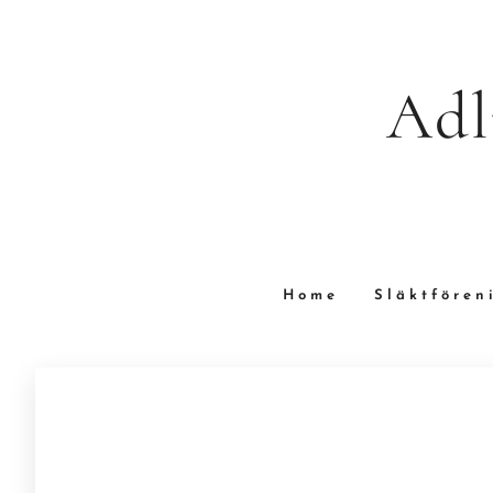
Adl
Home
Släktfören